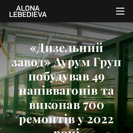
«Дизельний
завод» Аурум Груп
побудував 49
напіввагонів та
виконав 700
ремонтів у 2022
році