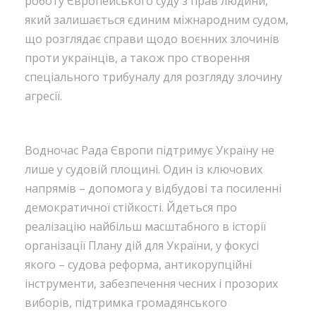
роботу Європейського суду з прав людини,
який залишається єдиним міжнародним судом,
що розглядає справи щодо воєнних злочинів
проти українців, а також про створення
спеціального трибуналу для розгляду злочину
агресії.
Водночас Рада Європи підтримує Україну не
лише у судовій площині. Один із ключових
напрямів – допомога у відбудові та посиленні
демократичної стійкості. Йдеться про
реалізацію найбільш масштабного в історії
організації Плану дій для України, у фокусі
якого – судова реформа, антикорупційні
інструменти, забезпечення чесних і прозорих
виборів, підтримка громадянського