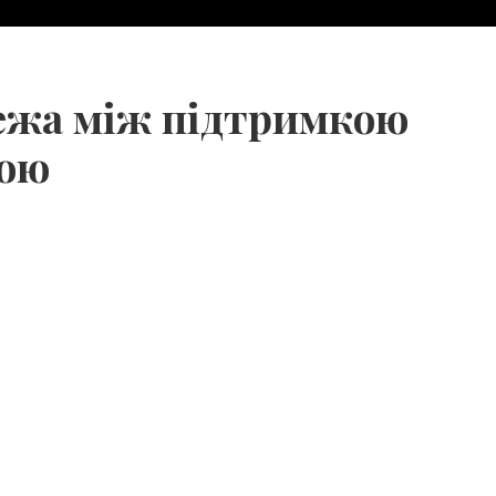
межа між підтримкою
ною