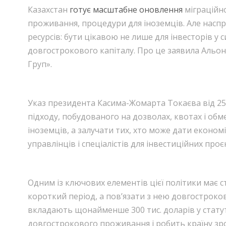
Казахстан
готує масштабне оновлення
міграційно
проживання, процедури для іноземців. Але наспр
ресурсів: бути цікавою не лише для інвесторів у с
довгострокового капіталу. Про це заявила Альон
Груп».
Указ президента Касима-Жомарта Токаєва від 25 
підходу, побудованого на дозволах, квотах і обм
іноземців, а залучати тих, хто може дати економі
управлінців і спеціалістів для інвестиційних проєк
Одним із ключових елементів цієї політики має ста
короткий період, а пов’язати з нею довгострокові
вкладають щонайменше 300 тис. доларів у статут
довгострокового проживання і робить країну зро