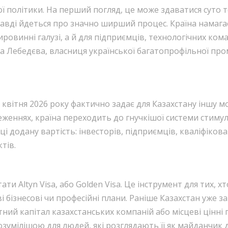
ї політики. На перший погляд, це може здаватися суто т
авді йдеться про значно ширший процес. Країна намагає
ировинні галузі, а й для підприємців, технологічних кома
а Лебедєва, власниця української багатопрофільної про
квітня 2026 року фактично задає для Казахстану іншу мо
еженнях, країна переходить до гнучкішої системи стимулі
ці додану вартість: інвесторів, підприємців, кваліфікова
тів.
ти Altyn Visa, або Golden Visa. Це інструмент для тих, х
 бізнесові чи професійні плани. Раніше Казахстан уже зап
ний капітал казахстанських компаній або місцеві цінні
зумілішою для людей, які розглядають її як майданчик д