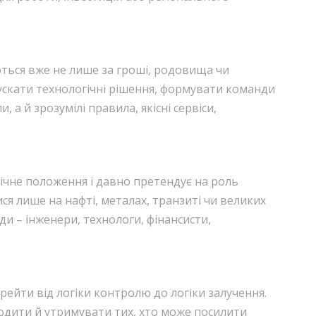
аються вже не лише за гроші, родовища чи
ускати технологічні рішення, формувати команди
, а й зрозумілі правила, якісні сервіси,
фічне положення і давно претендує на роль
я лише на нафті, металах, транзиті чи великих
и – інженери, технологи, фінансисти,
рейти від логіки контролю до логіки залучення.
ходити й утримувати тих, хто може посилити