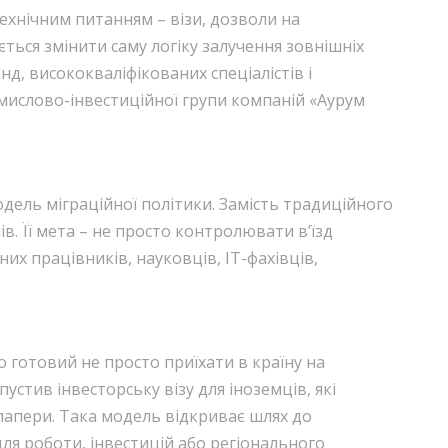
ехнічним питанням – візи, дозволи на
ться змінити саму логіку залучення зовнішніх
нд, висококваліфікованих спеціалістів і
мислово-інвестиційної групи компаній «Аурум
дель міграційної політики. Замість традиційного
в. Її мета – не просто контролювати в’їзд
них працівників, науковців, IT-фахівців,
то готовий не просто приїхати в країну на
устив інвесторську візу для іноземців, які
 папери. Така модель відкриває шлях до
ля роботи, інвестицій або регіонального