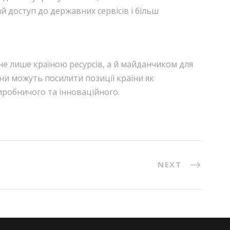
 доступ до державних сервісів і більш
 не лише країною ресурсів, а й майданчиком для
они можуть посилити позиції країни як
виробничого та інноваційного.
NEXT