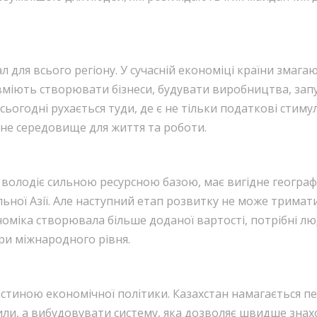
 для всього регіону. У сучасній економіці країни змаг
 вміють створювати бізнеси, будувати виробництва, зап
сьогодні рухається туди, де є не тільки податкові стимули
не середовище для життя та роботи.
а володіє сильною ресурсною базою, має вигідне геогра
ної Азії. Але наступний етап розвитку не може триматис
міка створювала більше доданої вартості, потрібні люд
ри міжнародного рівня.
стиною економічної політики. Казахстан намагається пе
или, а вибудовувати систему, яка дозволяє швидше зна