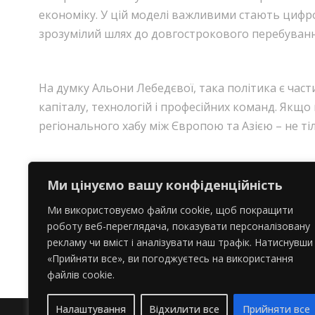
економіку. У цій моделі важливими стають цифро
зрозумілий шлях до довгострокового перебування
На думку Альони Лебедєвої, така політика є част
капіталу, технологій і професійних команд. Якщо
регіонального хабу між Європою та Азією – не ті
Ми цінуємо вашу конфіденційність
Ми використовуємо файли cookie, щоб покращити
PREV
роботу веб-переглядача, показувати персоналізовану
рекламу чи вміст і аналізувати наш трафік. Натиснувши
«Прийняти все», ви погоджуєтесь на використання
файлів cookie.
Налаштування
Відхилити все
Прийняти все