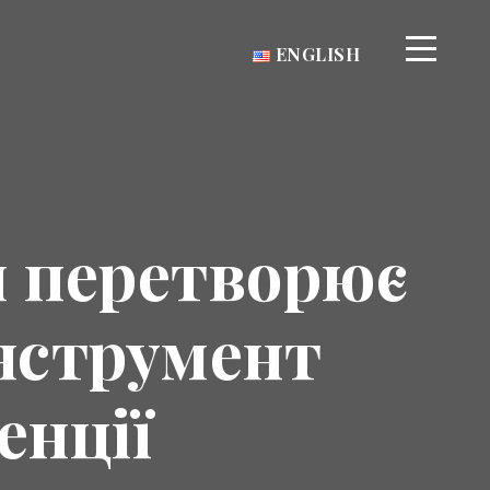
ENGLISH
н перетворює
інструмент
енції