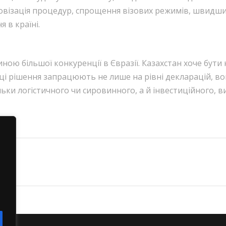
візація процедур, спрощення візових режимів, швидший
 в країні.
иною більшої конкуренції в Євразії. Казахстан хоче бути
 ці рішення запрацюють не лише на рівні декларацій, в
льки логістичного чи сировинного, а й інвестиційного, 