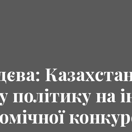
дєва: Казахста
у політику на 
омічної конкур