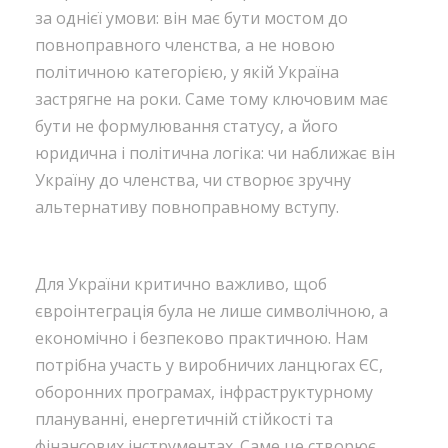
за однієї умови: він має бути мостом до
повноправного членства, а не новою
політичною категорією, у якій Україна
застрягне на роки. Саме тому ключовим має
бути не формулювання статусу, а його
юридична і політична логіка: чи наближає він
Україну до членства, чи створює зручну
альтернативу повноправному вступу.
Для України критично важливо, щоб
євроінтеграція була не лише символічною, а
економічно і безпеково практичною. Нам
потрібна участь у виробничих ланцюгах ЄС,
оборонних програмах, інфраструктурному
плануванні, енергетичній стійкості та
фінансових інструментах. Саме це створює