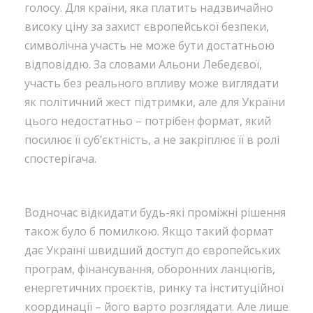
голосу. Для країни, яка платить надзвичайно
високу ціну за захист європейської безпеки,
символічна участь не може бути достатньою
відповіддю. За словами Альони Лебедєвої,
участь без реального впливу може виглядати
як політичний жест підтримки, але для України
цього недостатньо – потрібен формат, який
посилює її суб’єктність, а не закріплює її в ролі
спостерігача.
Водночас відкидати будь-які проміжні рішення
також було б помилкою. Якщо такий формат
дає Україні швидший доступ до європейських
програм, фінансування, оборонних ланцюгів,
енергетичних проєктів, ринку та інституційної
координації – його варто розглядати. Але лише