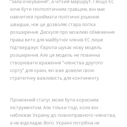
“зала очікування”, а чіткий маршрут. І якщо ЄС
хоче бути геополітичним гравцем, він має
навчитися приймати політичні рішення
швидше, ніж це дозволяє стара логіка
розширення. Дискусія про можливі обмеження
права вето для майбутніх членів ЄС лише
підтверджує: Європа шукає нову модель
розширення. Але ця модель не повинна
створювати враження “членства другого
сорту” для країн, які вже довели свою
стратегічну важливість для континенту.
Проміжний статус може бути корисним
інструментом. Але тільки тоді, коли він
наближає Україну до повноправного членства,
а не відкладає його. Україні потрібна не