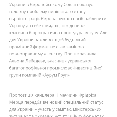
України в Європейському Союзі показує
головну проблему нинішнього етапу
євроінтеграції: Європа шукає спосіб наблизити
Україну до себе швидше, ніж дозволяє
класична бюрократична процедура вступу. Але
для України важливо, щоб будь-який
проміжний формат не став заміною
повноправному членству. Про це заявила
Альона Лебедєва, власниця української
багатопрофільної промислово-інвестиційної
групи компаній «Аурум Груп».
Пропозиція канцлера Німеччини Фрідріха
Мерца передбачає новий спеціальний статус
для України – участь у самітах, міністерських
зустрічах та окремих інституційних форматах