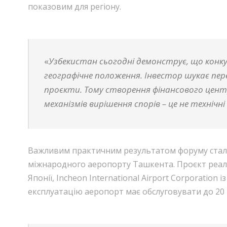
показовим для регіону.
«
Узбекистан сьогодні демонструє, що конку
географічне положення. Інвестор шукає пе
проєкти. Тому створення фінансового цент
механізмів вирішення спорів – це не технічн
Важливим практичним результатом форуму стало
міжнародного аеропорту Ташкента. Проєкт реалізов
Японії, Incheon International Airport Corporation
експлуатацію аеропорт має обслуговувати до 20 мл