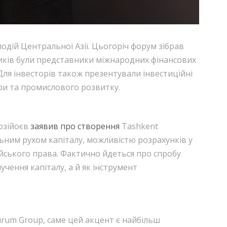
подій Центральної Азії. Цьогоріч форум зібрав
сників були представники міжнародних фінансових
 Для інвесторів також презентували інвестиційні
ури та промислового розвитку.
ірзійоєв
заявив про створення
Tashkent
ільним рухом капіталу, можливістю розрахунків у
йського права. Фактично йдеться про спробу
ення капіталу, а й як інструмент
urum Group, саме цей акцент є найбільш