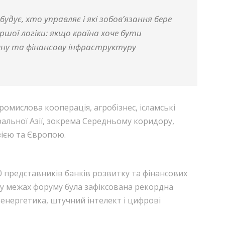
удує, хто управляє і які зобов’язання бере
шої логіки: якщо країна хоче бути
чну та фінансову інфраструктуру
ромислова кооперація, агробізнес, ісламські
ральної Азії, зокрема Середньому коридору,
зією та Європою.
0 представників банків розвитку та фінансових
 у межах форуму була зафіксована рекордна
 енергетика, штучний інтелект і цифрові