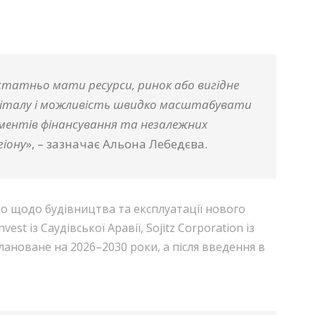
статньо мати ресурси, ринок або вигідне
капіталу і можливість швидко масштабувати
ментів фінансування та незалежних
гіону
», – зазначає Альона Лебедєва.
 щодо будівництва та експлуатації нового
 із Саудівської Аравії, Sojitz Corporation із
аплановане на 2026–2030 роки, а після введення в