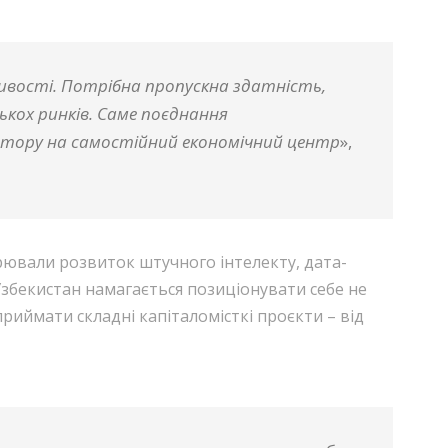
ивості. Потрібна пропускна здатність,
лькох ринків. Саме поєднання
стору на самостійний економічний центр
»,
рювали розвиток штучного інтелекту, дата-
 Узбекистан намагається позиціонувати себе не
иймати складні капіталомісткі проєкти – від