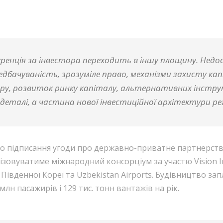
ренція за інвестора переходить в іншу площину. Недо
редбачуваність, зрозуміле право, механізми захисту 
ру, розвиток ринку капіталу, альтернативних інстру
і деталі, а частина нової інвестиційної архітектури ре
 підписання угоди про державно-приватне партнерство
уватиме міжнародний консорціум за участю Vision Invest
 із Південної Кореї та Uzbekistan Airports. Будівництво з
н пасажирів і 129 тис. тонн вантажів на рік.