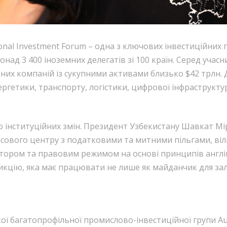
onal Investment Forum – одна з ключових інвестиційних 
онад 3 400 іноземних делегатів зі 100 країн. Серед уча
альних компаній із сукупними активами близько $42 трлн.
ергетики, транспорту, логістики, цифрової інфраструкт
до інституційних змін. Президент Узбекистану Шавкат М
інансового центру з податковими та митними пільгами, в
ятором та правовим режимом на основі принципів англі
цію, яка має працювати не лише як майданчик для залуч
кої багатопрофільної промислово-інвестиційної групи A