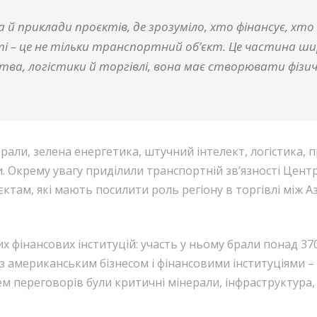
 й приклади проєктів, де зрозуміло, хто фінансує, хто б
і – це не тільки транспортний об’єкт. Це частина шир
тва, логістики й торгівлі, вона має створювати фізи
рали, зелена енергетика, штучний інтелект, логістика, п
и. Окрему увагу приділили транспортній зв’язності Цент
там, які мають посилити роль регіону в торгівлі між А
 фінансових інституцій: участь у ньому брали понад 37
з американським бізнесом і фінансовими інституціями –
ем переговорів були критичні мінерали, інфраструктура,