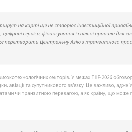
аршрут на карті ще не створює інвестиційної привабл
цифрові сервіси, фінансування і спільні правила для кі
оже перетворити Центральну Азію з транзитного про
исокотехнологічних секторів. У межах TIIF-2026 обгово
ки, авіації та супутникового зв’язку. Це важливо, адже
ами чи транзитною перевагою, а як країну, що може пр