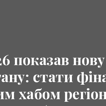
26 показав нову
ану: стати фін
им хабом регіон