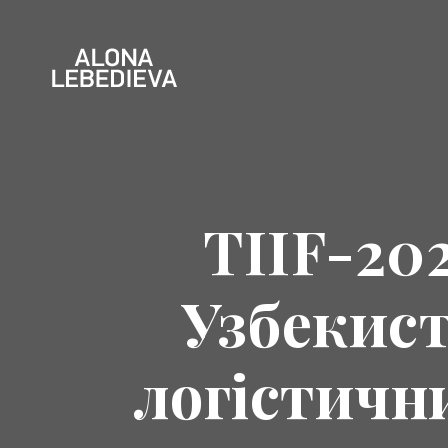
TIIF-20
Узбекист
логістичн