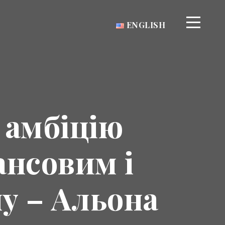
ENGLISH
 амбіцію
ансовим і
у – Альона