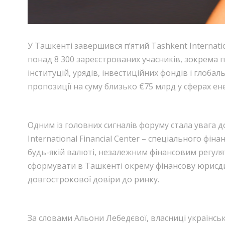
У Ташкенті завершився п’ятий Tashkent Internati
понад 8 300 зареєстрованих учасників, зокрема п
інституцій, урядів, інвестиційних фондів і глоб
пропозиції на суму близько €75 млрд у сферах ен
Одним із головних сигналів форуму стала увага 
International Financial Center – спеціального ф
будь-якій валюті, незалежним фінансовим регул
сформувати в Ташкенті окрему фінансову юрисдик
довгострокової довіри до ринку.
За словами Альони Лебедєвої, власниці українсь